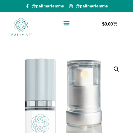
@palimarfemme
@palimarfemme
$
0.00