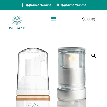
@palimarfemme
@palimarfemme
$
0.00