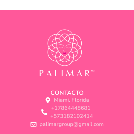
CONTACTO
Miami, Florida
+17864448681
+573182102414
palimargroup@gmail.com