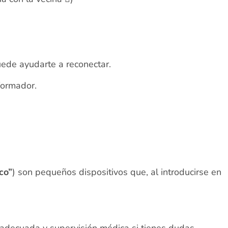
uede ayudarte a reconectar.
formador.
co”
) son pequeños dispositivos que, al introducirse en
decuada y supervisión médica si tienes dudas.