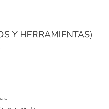
IOS Y HERRAMIENTAS)
.
nas.
a con la vecina )