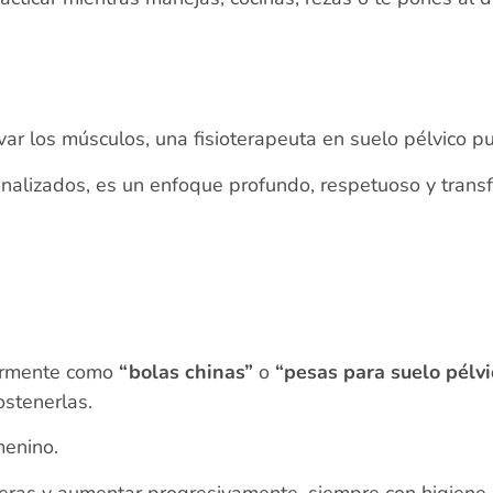
var los músculos, una fisioterapeuta en suelo pélvico p
onalizados, es un enfoque profundo, respetuoso y trans
larmente como
“bolas chinas”
o
“pesas para suelo pélvi
ostenerlas.
menino.
s y aumentar progresivamente, siempre con higiene a