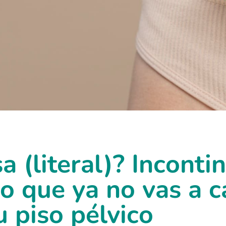
a (literal)? Inconti
o que ya no vas a c
u piso pélvico