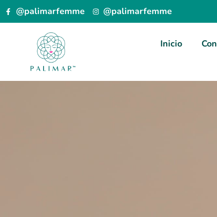
@palimarfemme
@palimarfemme
Inicio
Con