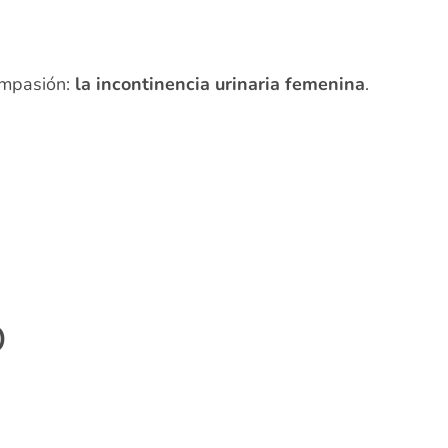
ompasión:
la incontinencia urinaria femenina
.
O