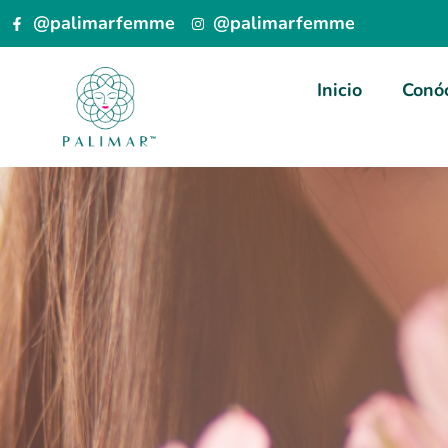
@palimarfemme
@palimarfemme
Inicio
Conó