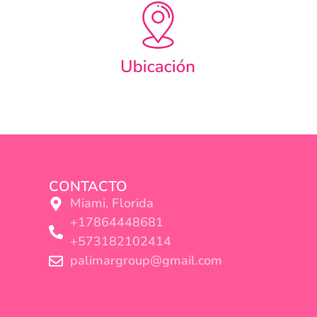
CONTACTO
Miami, Florida
+17864448681
+573182102414
palimargroup@gmail.com