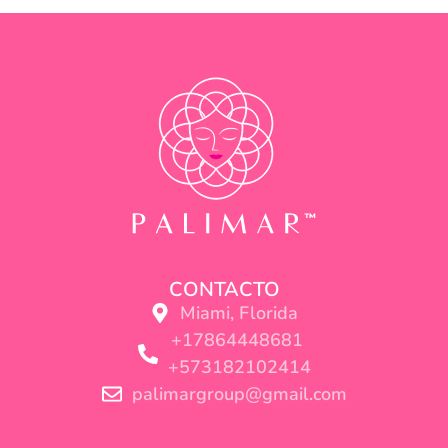
CONTACTO
Miami, Florida
+17864448681
+573182102414
palimargroup@gmail.com