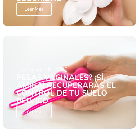
Leer Más
noviembre 18, 2025
PESAS VAGINALES? ¡SÍ,
AMIGA! RECUPERARÁS EL
CONTROL DE TU SUELO
PÉLVICO
Leer Más